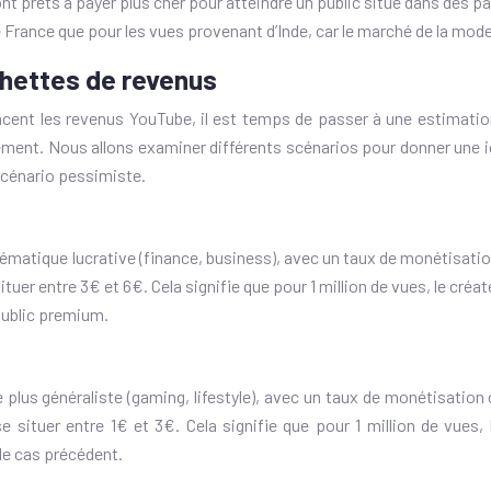
t prêts à payer plus cher pour atteindre un public situé dans des pa
France que pour les vues provenant d’Inde, car le marché de la mode
chettes de revenus
cent les revenus YouTube, il est temps de passer à une estimation 
lement. Nous allons examiner différents scénarios pour donner une i
scénario pessimiste.
matique lucrative (finance, business), avec un taux de monétisatio
tuer entre 3€ et 6€. Cela signifie que pour 1 million de vues, le cr
 public premium.
plus généraliste (gaming, lifestyle), avec un taux de monétisation
e situer entre 1€ et 3€. Cela signifie que pour 1 million de vue
le cas précédent.