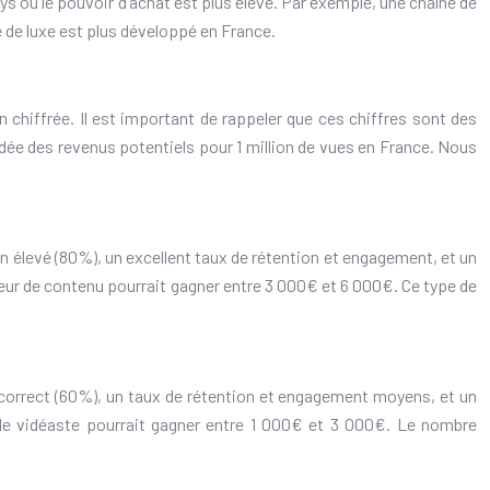
ys où le pouvoir d’achat est plus élevé. Par exemple, une chaîne de
 de luxe est plus développé en France.
chiffrée. Il est important de rappeler que ces chiffres sont des
dée des revenus potentiels pour 1 million de vues en France. Nous
n élevé (80%), un excellent taux de rétention et engagement, et un
éateur de contenu pourrait gagner entre 3 000€ et 6 000€. Ce type de
 correct (60%), un taux de rétention et engagement moyens, et un
s, le vidéaste pourrait gagner entre 1 000€ et 3 000€. Le nombre