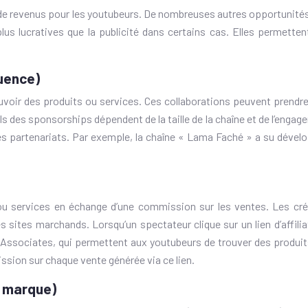
ce de revenus pour les youtubeurs. De nombreuses autres opportunités
 lucratives que la publicité dans certains cas. Elles permettent
luence)
oir des produits ou services. Ces collaborations peuvent prendr
des sponsorships dépendent de la taille de la chaîne et de l’engage
 partenariats. Par exemple, la chaîne « Lama Faché » a su dévelo
u services en échange d’une commission sur les ventes. Les créat
es sites marchands. Lorsqu’un spectateur clique sur un lien d’affili
ssociates, qui permettent aux youtubeurs de trouver des produits
ission sur chaque vente générée via ce lien.
e marque)