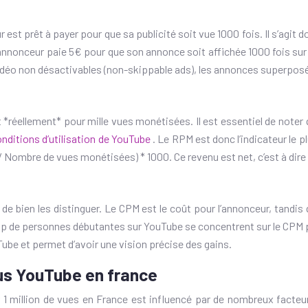
st prêt à payer pour que sa publicité soit vue 1000 fois. Il s’agit 
 annonceur paie 5€ pour que son annonce soit affichée 1000 fois sur
idéo non désactivables (non-skippable ads), les annonces superposé
t *réellement* pour mille vues monétisées. Il est essentiel de note
onditions d’utilisation de YouTube
. Le RPM est donc l’indicateur le p
 / Nombre de vues monétisées) * 1000. Ce revenu est net, c’est à dir
de bien les distinguer. Le CPM est le coût pour l’annonceur, tandis
 de personnes débutantes sur YouTube se concentrent sur le CPM pens
ube et permet d’avoir une vision précise des gains.
nus YouTube en france
1 million de vues en France est influencé par de nombreux facteur