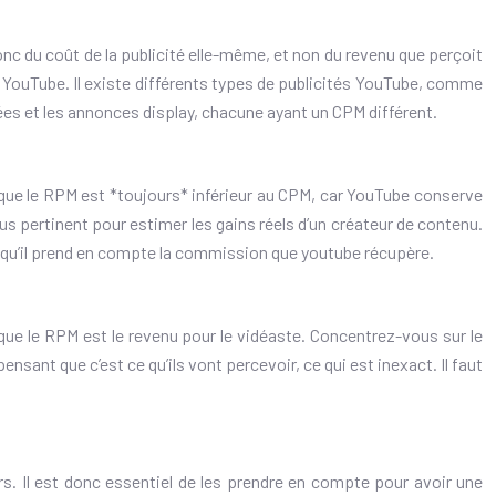
donc du coût de la publicité elle-même, et non du revenu que perçoit
 YouTube. Il existe différents types de publicités YouTube, comme
es et les annonces display, chacune ayant un CPM différent.
r que le RPM est *toujours* inférieur au CPM, car YouTube conserve
lus pertinent pour estimer les gains réels d’un créateur de contenu.
e qu’il prend en compte la commission que youtube récupère.
 que le RPM est le revenu pour le vidéaste. Concentrez-vous sur le
ant que c’est ce qu’ils vont percevoir, ce qui est inexact. Il faut
s. Il est donc essentiel de les prendre en compte pour avoir une