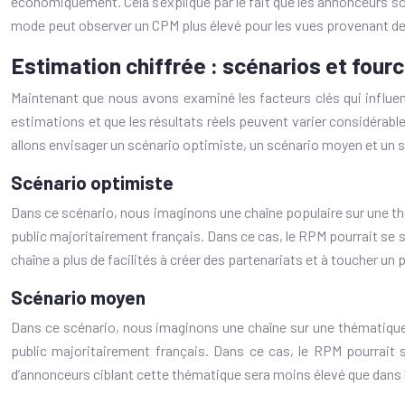
économiquement. Cela s’explique par le fait que les annonceurs son
mode peut observer un CPM plus élevé pour les vues provenant de 
Estimation chiffrée : scénarios et four
Maintenant que nous avons examiné les facteurs clés qui influen
estimations et que les résultats réels peuvent varier considérab
allons envisager un scénario optimiste, un scénario moyen et un 
Scénario optimiste
Dans ce scénario, nous imaginons une chaîne populaire sur une thé
public majoritairement français. Dans ce cas, le RPM pourrait se si
chaîne a plus de facilités à créer des partenariats et à toucher un
Scénario moyen
Dans ce scénario, nous imaginons une chaîne sur une thématique 
public majoritairement français. Dans ce cas, le RPM pourrait s
d’annonceurs ciblant cette thématique sera moins élevé que dans 