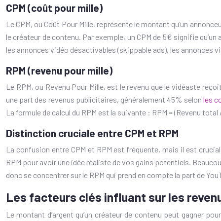
CPM (coût pour mille)
Le CPM, ou Coût Pour Mille, représente le montant qu’un annonceur e
le créateur de contenu. Par exemple, un CPM de 5€ signifie qu’un
les annonces vidéo désactivables (skippable ads), les annonces v
RPM (revenu pour mille)
Le RPM, ou Revenu Pour Mille, est le revenu que le vidéaste reçoi
une part des revenus publicitaires, généralement 45% selon
les c
La formule de calcul du RPM est la suivante : RPM = (Revenu total
Distinction cruciale entre CPM et RPM
La confusion entre CPM et RPM est fréquente, mais il est crucial 
RPM pour avoir une idée réaliste de vos gains potentiels. Beaucoup
donc se concentrer sur le RPM qui prend en compte la part de YouT
Les facteurs clés influant sur les reve
Le montant d’argent qu’un créateur de contenu peut gagner pour 