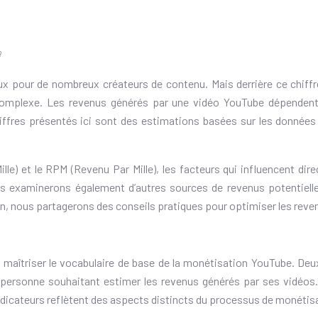
?
eux pour de nombreux créateurs de contenu. Mais derrière ce chif
complexe. Les revenus générés par une vidéo YouTube dépendent 
iffres présentés ici sont des estimations basées sur les données 
le) et le RPM (Revenu Par Mille), les facteurs qui influencent di
ous examinerons également d’autres sources de revenus potentielle
Enfin, nous partagerons des conseils pratiques pour optimiser les re
l de maîtriser le vocabulaire de base de la monétisation YouTube.
personne souhaitant estimer les revenus générés par ses vidéos.
indicateurs reflètent des aspects distincts du processus de monétis