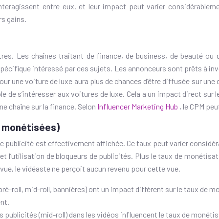
nteragissent entre eux, et leur impact peut varier considérable
rs gains.
tres. Les chaînes traitant de finance, de business, de beauté ou 
pécifique intéressé par ces sujets. Les annonceurs sont prêts à inv
r une voiture de luxe aura plus de chances d’être diffusée sur une 
ible de s’intéresser aux voitures de luxe. Cela a un impact direct su
ne chaîne sur la finance. Selon
Influencer Marketing Hub
, le CPM peu
s monétisées)
 publicité est effectivement affichée. Ce taux peut varier considé
et l’utilisation de bloqueurs de publicités. Plus le taux de monétis
e vue, le vidéaste ne perçoit aucun revenu pour cette vue.
pré-roll, mid-roll, bannières) ont un impact différent sur le taux de
nt.
 publicités (mid-roll) dans les vidéos influencent le taux de monéti