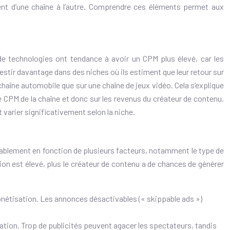
ment d’une chaîne à l’autre. Comprendre ces éléments permet aux
de technologies ont tendance à avoir un CPM plus élevé, car les
estir davantage dans des niches où ils estiment que leur retour sur
chaîne automobile que sur une chaîne de jeux vidéo. Cela s’explique
r le CPM de la chaîne et donc sur les revenus du créateur de contenu.
t varier significativement selon la niche.
rablement en fonction de plusieurs facteurs, notamment le type de
ation est élevé, plus le créateur de contenu a de chances de générer
 monétisation. Les annonces désactivables (« skippable ads »)
sation. Trop de publicités peuvent agacer les spectateurs, tandis